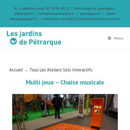
📞 Contactez-nous: 01 78 05 40 21
| Télécharger le catalogue
|
petrarque.fr |
formation-petrarque.fr |
animagine.fr |
jardin-
therapeutique.fr
|
snoezelen-concept.fr |
formationsnoezelen.com |
Menu
Accueil
→
Tous Les Ateliers Sols Interactifs
Multi jeux – Chaise musicale