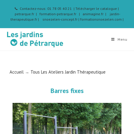
📞 Contactez-nous: 01 78 05 40 21
| Télécharger le catalogue
|
petrarque.fr |
formation-petrarque.fr |
animagine.fr |
jardin-
therapeutique.fr
|
snoezelen-concept.fr |
formationsnoezelen.com |
Menu
Accueil
→
Tous Les Ateliers Jardin Thérapeutique
Barres fixes