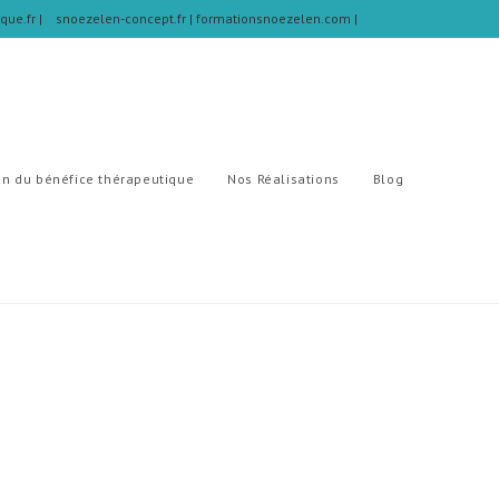
ique.fr
|
snoezelen-concept.fr |
formationsnoezelen.com |
on du bénéfice thérapeutique
Nos Réalisations
Blog