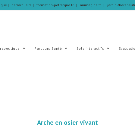
logue
| petrarque.fr |
formation-petrarque.fr |
animagine.fr |
jardin-therapeut
érapeutique
Parcours Santé
Sols interactifs
Évaluati
Arche en osier vivant