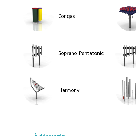
Congas
Soprano Pentatonic
Harmony