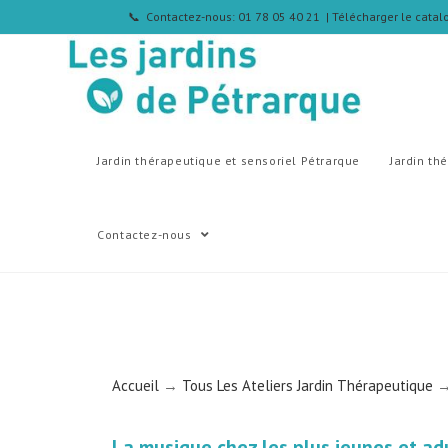
📞 Contactez-nous: 01 78 05 40 21
| Télécharger le cata
Jardin thérapeutique et sensoriel Pétrarque
Jardin th
Contactez-nous
Accueil
→
Tous Les Ateliers Jardin Thérapeutique
→
La musique chez les plus jeunes et ad