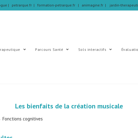
logue
| petrarque.fr |
formation-petrarque.fr |
animagine.fr |
jardin-therapeut
érapeutique
Parcours Santé
Sols interactifs
Évaluati
Les bienfaits de la création musicale
​
Fonctions cognitives
ultes