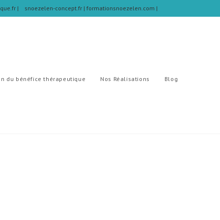
ique.fr
|
snoezelen-concept.fr |
formationsnoezelen.com |
on du bénéfice thérapeutique
Nos Réalisations
Blog